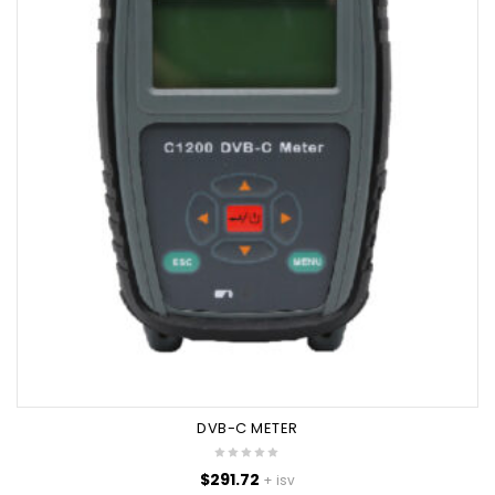
DVB-C METER
$
291.72
+ isv