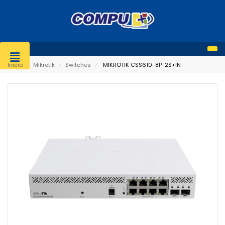
Inicio
⁄
Mikrotik
⁄
Switches
⁄
MIKROTIK CSS610-8P-2S+IN