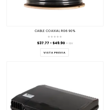
CABLE COAXIAL RG6 90%
Rango
$
37.77
-
$
49.90
+ isv
de
precios:
VISTA PREVIA
desde
$37.77
hasta
$49.90