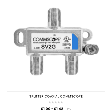
$1.21
SPLITTER COAXIAL COMMSCOPE
Rango
$
1.00
-
$
1.42
+ isv