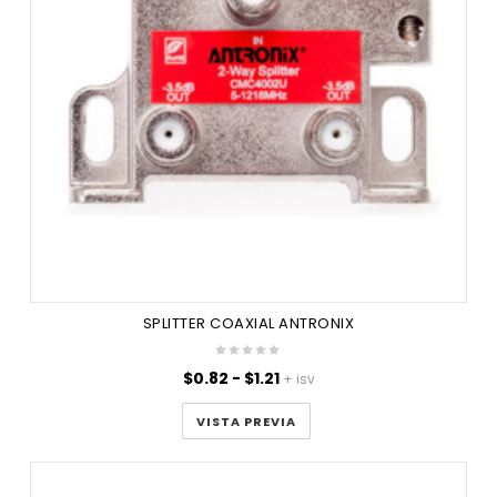
SPLITTER COAXIAL ANTRONIX
Rango
$
0.82
-
$
1.21
+ isv
de
precios:
VISTA PREVIA
desde
$0.82
hasta