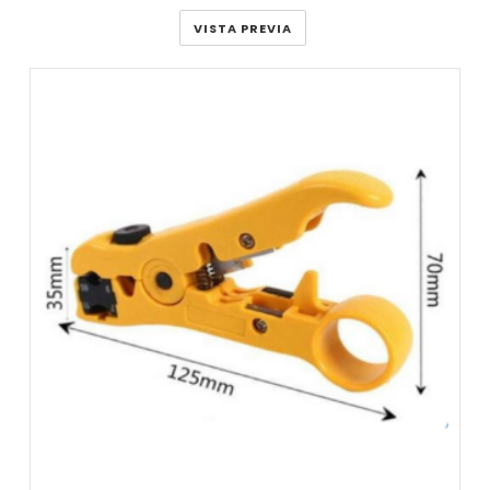
de
precios:
VISTA PREVIA
desde
$1.00
hasta
$1.42