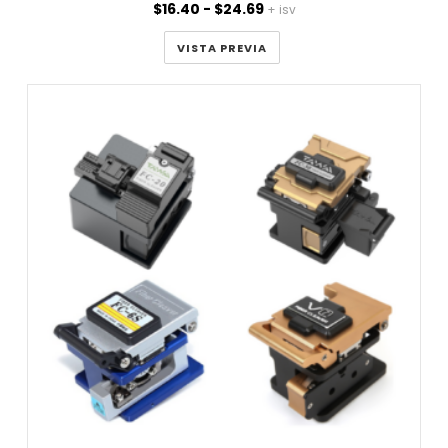
Rango
$
16.40
-
$
24.69
+ isv
de
precios:
VISTA PREVIA
desde
$16.40
hasta
$24.69