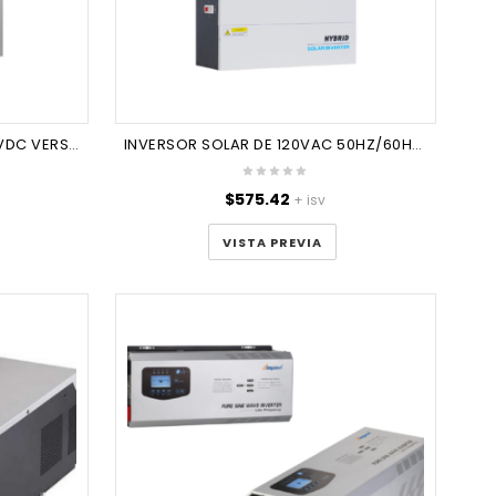
INVERSOR SOLAR VOLTAJE 48VDC VERSION DUAL AMPINVT
INVERSOR SOLAR DE 120VAC 50HZ/60HZ AMPINVT
$
575.42
+ isv
VISTA PREVIA