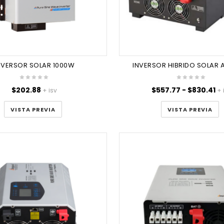
NVERSOR SOLAR 1000W
INVERSOR HIBRIDO SOLAR 
R
$
202.88
$
557.77
-
$
830.41
+ isv
+ 
d
pr
VISTA PREVIA
VISTA PREVIA
d
$5
ha
$8