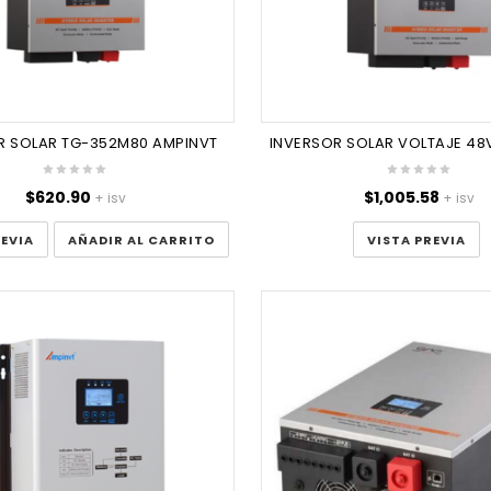
R SOLAR TG-352M80 AMPINVT
$
620.90
$
1,005.58
+ isv
+ isv
REVIA
AÑADIR AL CARRITO
VISTA PREVIA